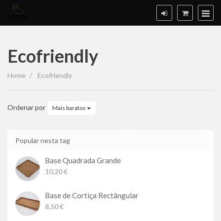
Ecofriendly
Ecofriendly
Home
Ecofriendly
Ordenar por
Mais baratos
Popular nesta tag
Base Quadrada Grande
10,20 €
Base de Cortiça Rectângular
8,50 €