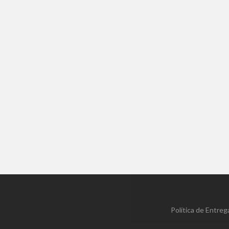
Táb
A Tá
C
Política de Entreg