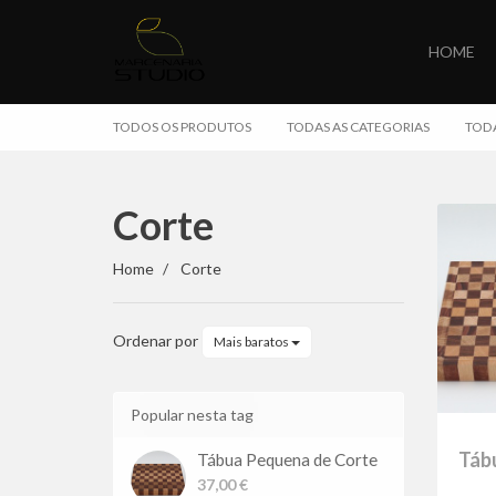
HOME
TODOS OS PRODUTOS
TODAS AS CATEGORIAS
TODA
Corte
Corte
Home
Corte
Ordenar por
Mais baratos
Popular nesta tag
Táb
Tábua Pequena de Corte
37,00 €