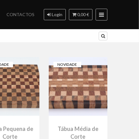
CONTACTOS
Login
0,00 €
DADE
NOVIDADE
a Pequena de
Tábua Média de
Corte
Corte