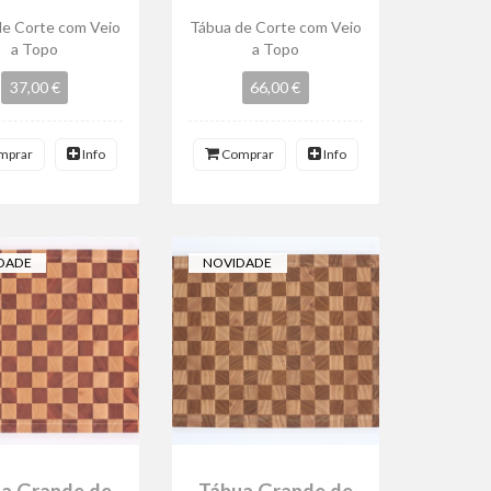
de Corte com Veio
Tábua de Corte com Veio
a Topo
a Topo
37,00 €
66,00 €
mprar
Info
Comprar
Info
DADE
NOVIDADE
a Grande de
Tábua Grande de