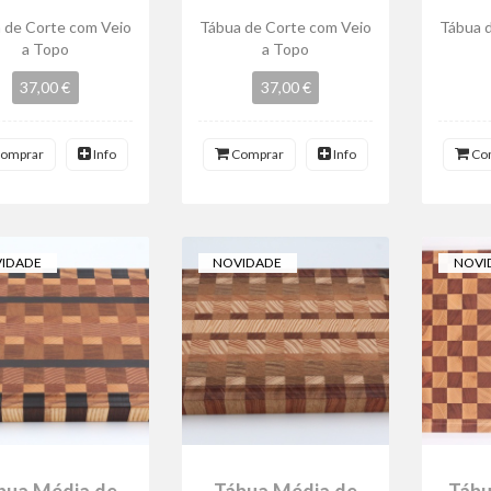
 de Corte com Veio
Tábua de Corte com Veio
Tábua 
a Topo
a Topo
37,00 €
37,00 €
omprar
Info
Comprar
Info
Co
IDADE
NOVIDADE
NOVI
bua Média de
Tábua Média de
Tábu