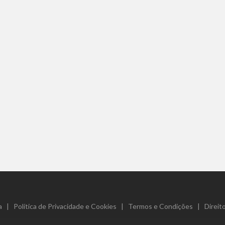
ua Grande de
Corte
bua de Corte com
Veio a Topo
96,00 €
omprar
Info
a
|
Política de Privacidade e Cookies
|
Termos e Condições
|
Direit