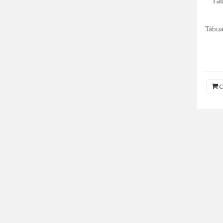
Tábua
C
NOV