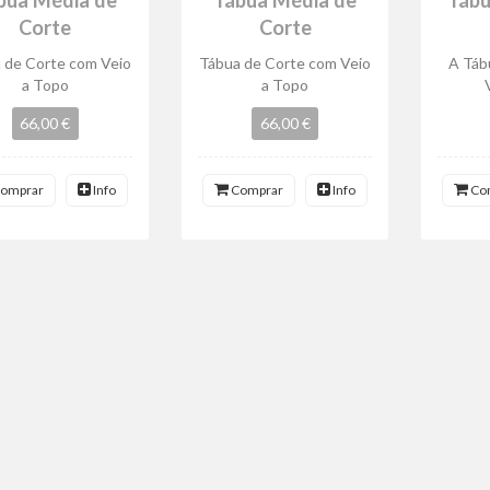
Corte
Corte
 de Corte com Veio
Tábua de Corte com Veio
A Táb
a Topo
a Topo
66,00 €
66,00 €
omprar
Info
Comprar
Info
Co
IDADE