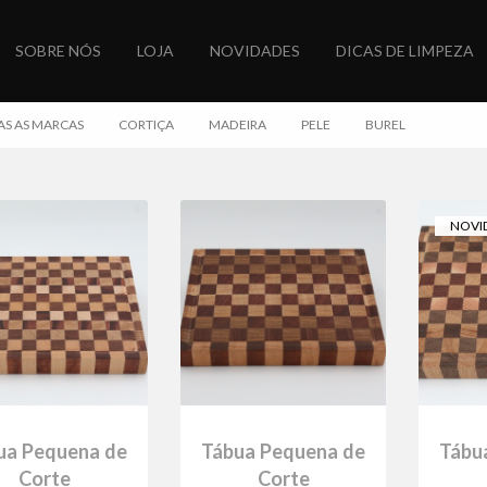
SOBRE NÓS
LOJA
NOVIDADES
DICAS DE LIMPEZA
S AS MARCAS
CORTIÇA
MADEIRA
PELE
BUREL
NOVI
ua Pequena de
Tábua Pequena de
Tábu
Corte
Corte